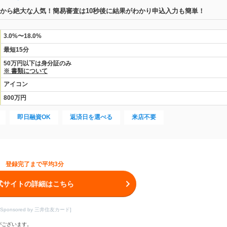
方から絶大な人気！簡易審査は10秒後に結果がわかり申込入力も簡単！
3.0%〜18.0%
最短15分
50万円以下は身分証のみ
※ 書類について
アイコン
800万円
即日融資OK
返済日を選べる
来店不要
登録完了まで平均3分
式サイトの詳細はこちら
[Sponsored by 三井住友カード]
がございます。