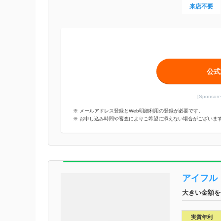
来店不要
公式
[Spons
※ メールアドレス登録とWeb明細利用の登録が必要です。
※ お申し込み時間や審査によりご希望に添えない場合がございま
アイフル
大きい金額を
実質年利