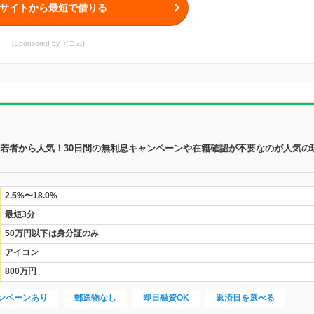
サイトから最短で借りる
[Sponsored by アコム]
の若者から人気！30日間の無利息キャンペーンや在籍確認が不要なのが人気の
2.5%〜18.0%
最短3分
50万円以下は身分証のみ
アイコン
800万円
ンペーンあり
郵送物なし
即日融資OK
返済日を選べる