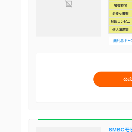
審査時間
必要な書類
対応コンビニ
借入限度額
無利息キャ
公式
SMBCモ