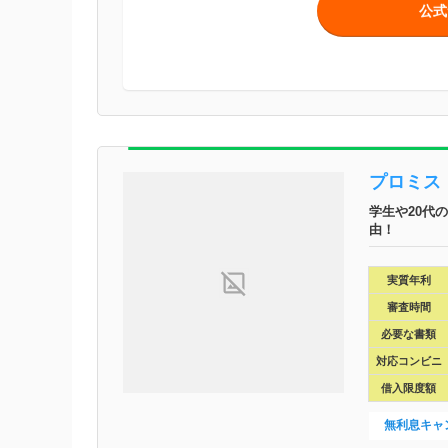
公式
プロミス
学生や20代
由！
実質年利
審査時間
必要な書類
対応コンビニ
借入限度額
無利息キャ