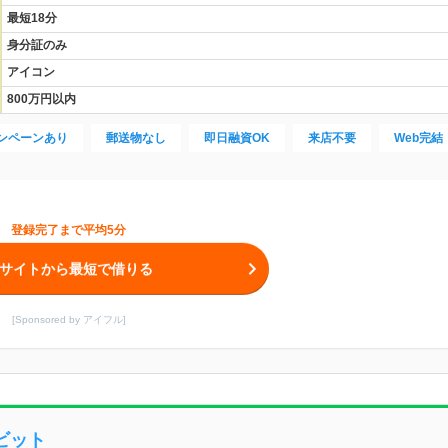
最短18分
身分証のみ
アイコン
800万円以内
ンペーンあり
郵送物なし
即日融資OK
来店不要
Web完結
登録完了まで平均5分
サイトから最短で借りる
[Sponsored by アイフル]
ビット