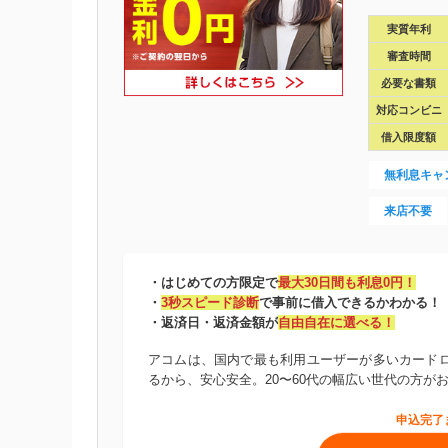
実質年利
審査時間
必要な書類
対応コンビニ
借入限度額
無利息キャ
来店不要
・はじめての方限定で
最大30日間も利息0円！
・
3秒スピード診断
で事前に借入できるかわかる！
・返済日・返済金額が
自由自在に選べる！
アコムは、国内で最も利用ユーザーが多いカードロ
るから、安心安全。20〜60代の幅広い世代の方が
申込完了